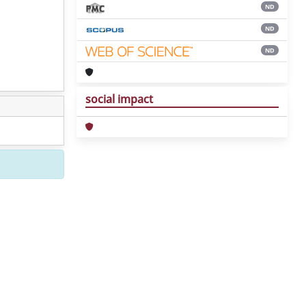
ND
ND
ND
social impact