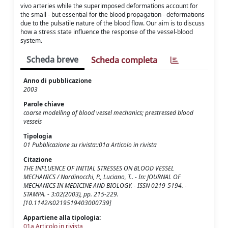
vivo arteries while the superimposed deformations account for
the small - but essential for the blood propagation - deformations
due to the pulsatile nature of the blood flow. Our aim is to discuss
how a stress state influence the response of the vessel-blood
system.
Scheda breve
Scheda completa
Anno di pubblicazione
2003
Parole chiave
coarse modelling of blood vessel mechanics; prestressed blood
vessels
Tipologia
01 Pubblicazione su rivista::01a Articolo in rivista
Citazione
THE INFLUENCE OF INITIAL STRESSES ON BLOOD VESSEL
MECHANICS / Nardinocchi, P., Luciano, T.. - In: JOURNAL OF
MECHANICS IN MEDICINE AND BIOLOGY. - ISSN 0219-5194. -
STAMPA. - 3:02(2003), pp. 215-229.
[10.1142/s0219519403000739]
Appartiene alla tipologia:
01a Articolo in rivista