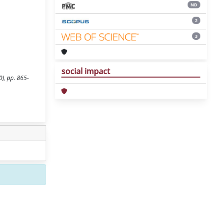
ND
2
3
social impact
0), pp. 865-