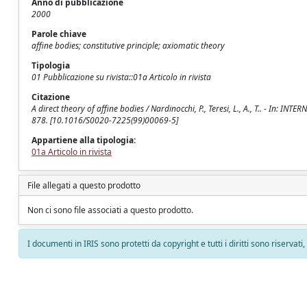
Anno di pubblicazione
2000
Parole chiave
affine bodies; constitutive principle; axiomatic theory
Tipologia
01 Pubblicazione su rivista::01a Articolo in rivista
Citazione
A direct theory of affine bodies / Nardinocchi, P., Teresi, L., A., T.. - In
878. [10.1016/S0020-7225(99)00069-5]
Appartiene alla tipologia:
01a Articolo in rivista
File allegati a questo prodotto
Non ci sono file associati a questo prodotto.
I documenti in IRIS sono protetti da copyright e tutti i diritti sono riservati