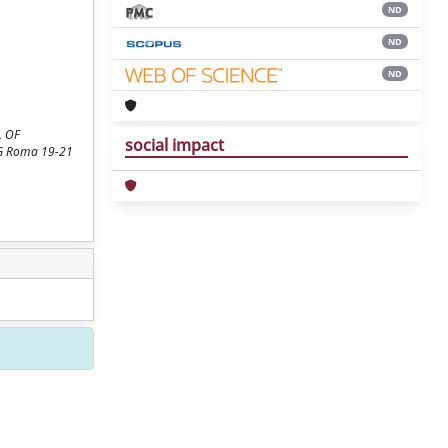
ND
ND
ND
L OF
social impact
NG Roma 19-21