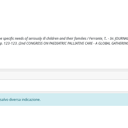
pecific needs of seriously ill children and their families / Ferrante, T.. - In: JOURNA
, pp. 123-123. (2nd CONGRESS ON PAEDIATRIC PALLIATIVE CARE - A GLOBAL GATHERI
, salvo diversa indicazione.