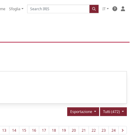
ome
Sfoglia
IT
Esportazione
Tutti (472)
13
14
15
16
17
18
19
20
21
22
23
24