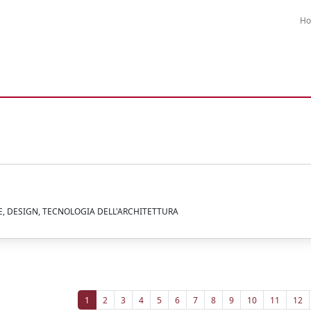
H
E, DESIGN, TECNOLOGIA DELL'ARCHITETTURA
1
2
3
4
5
6
7
8
9
10
11
12