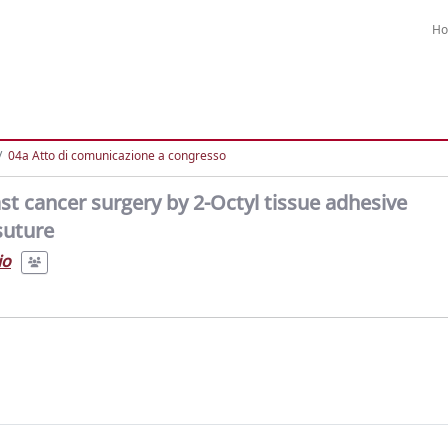
H
04a Atto di comunicazione a congresso
st cancer surgery by 2-Octyl tissue adhesive
suture
io