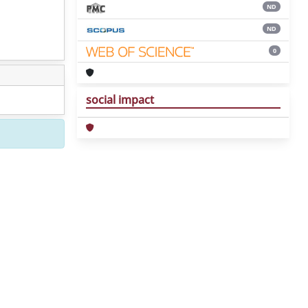
ND
ND
0
social impact