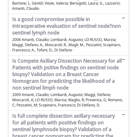
Bartone; I., Gentili; Vitale, Valeria; Bersigotti, Laura; G., Lazzarin;
Amanti, Claudio
Is a good compromise possible in
intraoperative evaluation of sentinel node?non
sentinel lymph node
2006 Amanti, Claudio; Lombardi, Augusto; LO RUSSO, Marzia;
Maggi, Stefano; A., Moscaroli; R., Magli; M., Pezzatini; Scopinaro,
Francesco; A., Tofani; D., Di Stefano
Is Compete Axillary Dissection Necessary for all
Patients with psitive findings on sentinel node
biopsy? Validation on a Breast Cancer
Nomogram for predicting the likelihood of a
non sentinel limph node
2009 Amanti, Claudio; Lombardi, Augusto; Maggi, Stefano;
Moscaroli, A; LO RUSSO, Marzia; Maglio, R; Provenza, G; Romano,
C; Pezzatini, M; Scopinaro, Francesco; Di Stefano, D.
Is full complete dissection axillary necessary
for all patients with positive findings on
sentinel lymphnode biopsy? Validation of a
breast cancer nomogram for predicting the