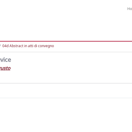
H
04d Abstract in atti di convegno
evice
usto