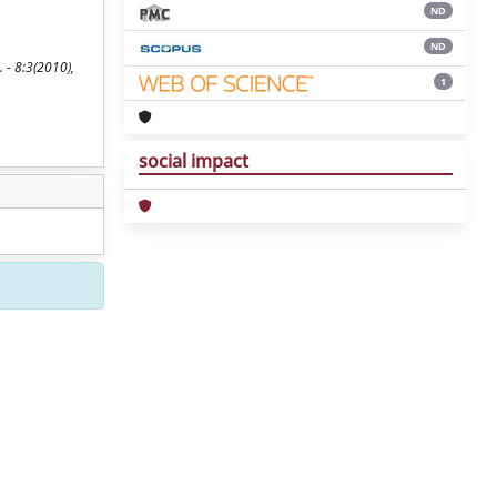
ND
ND
 - 8:3(2010),
1
social impact