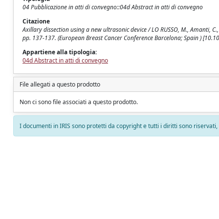
04 Pubblicazione in atti di convegno::04d Abstract in atti di convegno
Citazione
Axillary dissection using a new ultrasonic device / LO RUSSO, M., Amanti,
pp. 137-137. (European Breast Cancer Conference Barcelona; Spain ) [10.
Appartiene alla tipologia:
04d Abstract in atti di convegno
File allegati a questo prodotto
Non ci sono file associati a questo prodotto.
I documenti in IRIS sono protetti da copyright e tutti i diritti sono riservati