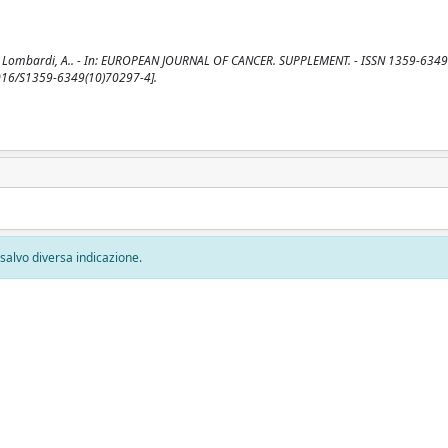
 C., Lombardi, A.. - In: EUROPEAN JOURNAL OF CANCER. SUPPLEMENT. - ISSN 1359-6349.
1016/S1359-6349(10)70297-4].
, salvo diversa indicazione.