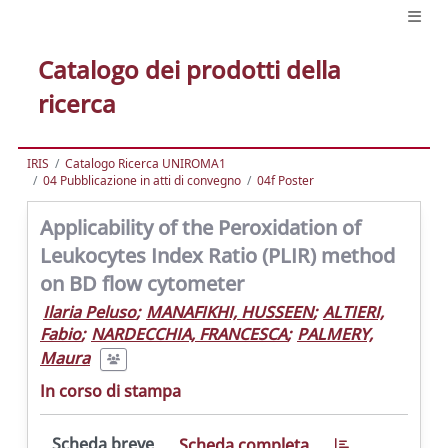
Catalogo dei prodotti della
ricerca
IRIS
Catalogo Ricerca UNIROMA1
04 Pubblicazione in atti di convegno
04f Poster
Applicability of the Peroxidation of
Leukocytes Index Ratio (PLIR) method
on BD flow cytometer
Ilaria Peluso
;
MANAFIKHI, HUSSEEN
;
ALTIERI,
Fabio
;
NARDECCHIA, FRANCESCA
;
PALMERY,
Maura
In corso di stampa
Scheda breve
Scheda completa