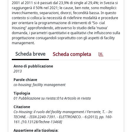
2001 al 2011 si è passati dal 23,9% di single al 29,4%; in Svezia si
raggiungerà il 50% nel 2021; le cause, ben note, sono molteplici:
invecchiamento, separazioni, divorzi, fecondità bassa. In questo
contesto si colloca la necessità di ridefinire modalità e procedure
per orientare la programmazione di interventi di “So- cial
Housing" approfondendo, attraverso lo studio della ’nuova’
domanda, i parametri quantitativi e qualitativi che influiscono sulla
progettazione coniugandoli soprattutto con gli aspetti di facility
management.
Scheda breve
Scheda completa
Anno di pubblicazione
2013
Parole chiave
co-housing; facility management
Tipologia
01 Pubblicazione su rivista::01a Articolo in rivista
Citazione
Co-Housing: il ruolo del facility management / Ferrante, T.. - In:
TECHNE. - ISSN 2240-7391. - ELETTRONICO. - 6:(2013), pp. 160-
161. [10.13128/Techne-13468]
Appartiene alla tipologia: