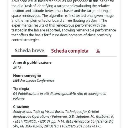
Advanced visual based techniques are proposed in this paper for
the dual task of identifying a target and evaluating the relative
position and attitude between a chaser and the target during a
space rendezvous. The algorithm is first tested on a given image,
and then implemented onboard a free floating platform. The
experimental results of this rendezvous performed with the
testbed in the lab are reported, showing remarkable performance
that offers the basis for future developments of close proximity
control strategies.
Scheda breve
Scheda completa
Anno di pubblicazione
2013
Nome convegno
IEEE Aerospace Conference
Tipologia
04 Pubblicazione in atti di convegno::04b Atto di convegno in
volume
Citazione
Analysis and Tests of Visual Based Techniques for Orbital
Rendezvous Operations / Palmerini, G.B., Sabatini, M., Gasbarri, P..
- ELETTRONICO. - (2013), pp. 1-14. (IEEE Aerospace Conference Big
Sky, MT MAR 02-09, 2013) [10.1109/aero.2013.6497417].