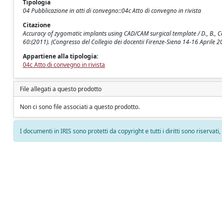
Tipologia
04 Pubblicazione in atti di convegno::04c Atto di convegno in rivista
Citazione
Accuracy of zygomatic implants using CAD/CAM surgical template / D., B., Ca
60:(2011). (Congresso del Collegio dei docentii Firenze-Siena 14-16 Aprile 
Appartiene alla tipologia:
04c Atto di convegno in rivista
File allegati a questo prodotto
Non ci sono file associati a questo prodotto.
I documenti in IRIS sono protetti da copyright e tutti i diritti sono riservati