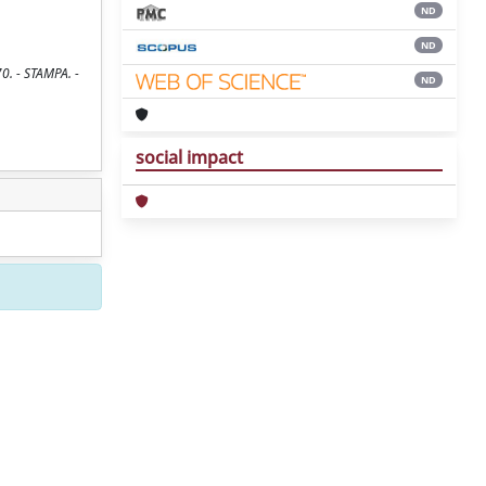
ND
ND
0. - STAMPA. -
ND
social impact