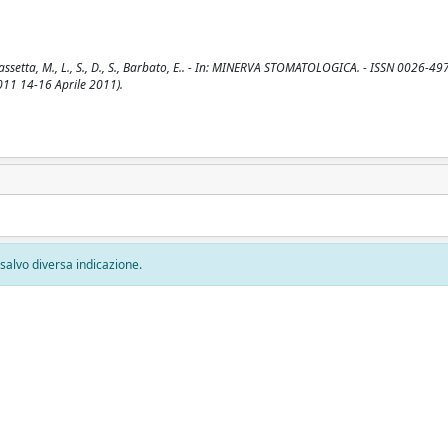
ssetta, M., L., S., D., S., Barbato, E.. - In: MINERVA STOMATOLOGICA. - ISSN 0026-497
2011 14-16 Aprile 2011).
, salvo diversa indicazione.