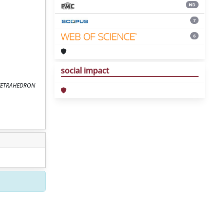
ND
7
6
social impact
n: TETRAHEDRON