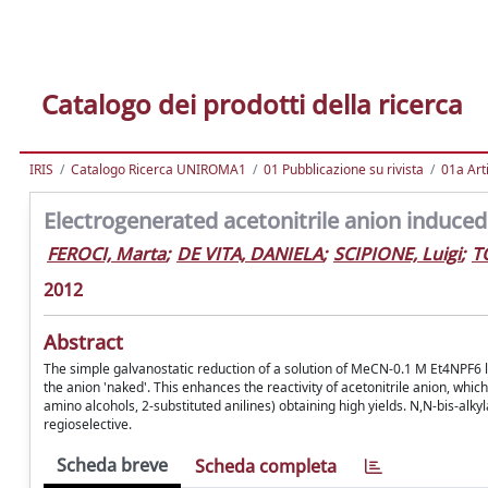
Catalogo dei prodotti della ricerca
IRIS
Catalogo Ricerca UNIROMA1
01 Pubblicazione su rivista
01a Arti
Electrogenerated acetonitrile anion induced
FEROCI, Marta
;
DE VITA, DANIELA
;
SCIPIONE, Luigi
;
T
2012
Abstract
The simple galvanostatic reduction of a solution of MeCN-0.1 M Et4NPF6 le
the anion 'naked'. This enhances the reactivity of acetonitrile anion, whi
amino alcohols, 2-substituted anilines) obtaining high yields. N,N-bis-alk
regioselective.
Scheda breve
Scheda completa