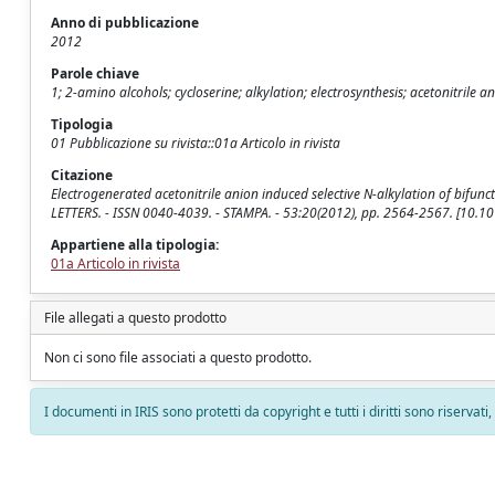
Anno di pubblicazione
2012
Parole chiave
1; 2-amino alcohols; cycloserine; alkylation; electrosynthesis; acetonitrile a
Tipologia
01 Pubblicazione su rivista::01a Articolo in rivista
Citazione
Electrogenerated acetonitrile anion induced selective N-alkylation of bifuncti
LETTERS. - ISSN 0040-4039. - STAMPA. - 53:20(2012), pp. 2564-2567. [10.10
Appartiene alla tipologia:
01a Articolo in rivista
File allegati a questo prodotto
Non ci sono file associati a questo prodotto.
I documenti in IRIS sono protetti da copyright e tutti i diritti sono riservati