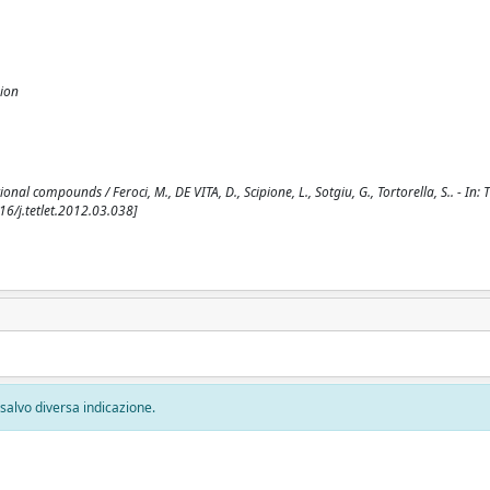
nion
onal compounds / Feroci, M., DE VITA, D., Scipione, L., Sotgiu, G., Tortorella, S.. - I
16/j.tetlet.2012.03.038]
, salvo diversa indicazione.