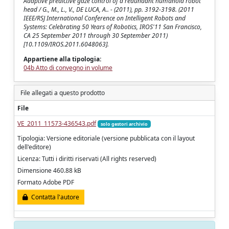
Adaptive predictive gaze control of a redundant humanoid robot
head / G., M., L., V., DE LUCA, A.. - (2011), pp. 3192-3198. (2011
IEEE/RSJ International Conference on Intelligent Robots and
Systems: Celebrating 50 Years of Robotics, IROS'11 San Francisco,
CA 25 September 2011 through 30 September 2011)
[10.1109/IROS.2011.6048063].
Appartiene alla tipologia:
04b Atto di convegno in volume
File allegati a questo prodotto
File
VE_2011_11573-436543.pdf
solo gestori archivio
Tipologia: Versione editoriale (versione pubblicata con il layout
dell'editore)
Licenza: Tutti i diritti riservati (All rights reserved)
Dimensione 460.88 kB
Formato Adobe PDF
Contatta l'autore