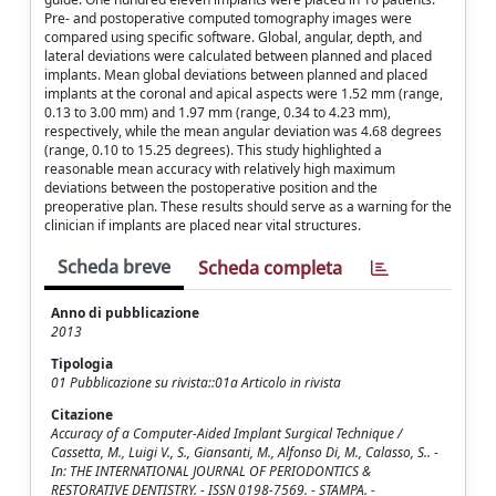
Pre- and postoperative computed tomography images were
compared using specific software. Global, angular, depth, and
lateral deviations were calculated between planned and placed
implants. Mean global deviations between planned and placed
implants at the coronal and apical aspects were 1.52 mm (range,
0.13 to 3.00 mm) and 1.97 mm (range, 0.34 to 4.23 mm),
respectively, while the mean angular deviation was 4.68 degrees
(range, 0.10 to 15.25 degrees). This study highlighted a
reasonable mean accuracy with relatively high maximum
deviations between the postoperative position and the
preoperative plan. These results should serve as a warning for the
clinician if implants are placed near vital structures.
Scheda breve
Scheda completa
Anno di pubblicazione
2013
Tipologia
01 Pubblicazione su rivista::01a Articolo in rivista
Citazione
Accuracy of a Computer-Aided Implant Surgical Technique /
Cassetta, M., Luigi V., S., Giansanti, M., Alfonso Di, M., Calasso, S.. -
In: THE INTERNATIONAL JOURNAL OF PERIODONTICS &
RESTORATIVE DENTISTRY. - ISSN 0198-7569. - STAMPA. -