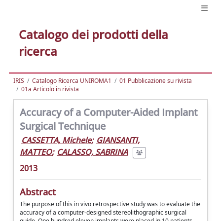
Catalogo dei prodotti della
ricerca
IRIS
Catalogo Ricerca UNIROMA1
01 Pubblicazione su rivista
01a Articolo in rivista
Accuracy of a Computer-Aided Implant
Surgical Technique
CASSETTA, Michele
;
GIANSANTI,
MATTEO
;
CALASSO, SABRINA
2013
Abstract
The purpose of this in vivo retrospective study was to evaluate the
accuracy of a computer-designed stereolithographic surgical
guide. One hundred eleven implants were placed in 10 patients.