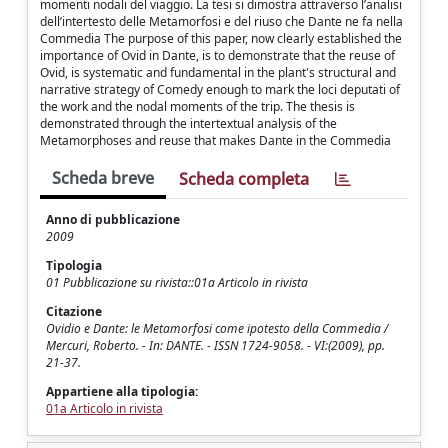
momenti nodali del viaggio. La tesi si dimostra attraverso l’analisi
dell’intertesto delle Metamorfosi e del riuso che Dante ne fa nella
Commedia The purpose of this paper, now clearly established the
importance of Ovid in Dante, is to demonstrate that the reuse of
Ovid, is systematic and fundamental in the plant's structural and
narrative strategy of Comedy enough to mark the loci deputati of
the work and the nodal moments of the trip. The thesis is
demonstrated through the intertextual analysis of the
Metamorphoses and reuse that makes Dante in the Commedia
Scheda breve
Scheda completa
Anno di pubblicazione
2009
Tipologia
01 Pubblicazione su rivista::01a Articolo in rivista
Citazione
Ovidio e Dante: le Metamorfosi come ipotesto della Commedia /
Mercuri, Roberto. - In: DANTE. - ISSN 1724-9058. - VI:(2009), pp.
21-37.
Appartiene alla tipologia:
01a Articolo in rivista