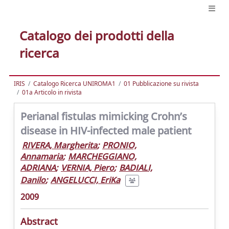
Catalogo dei prodotti della
ricerca
IRIS
Catalogo Ricerca UNIROMA1
01 Pubblicazione su rivista
01a Articolo in rivista
Perianal fistulas mimicking Crohn’s
disease in HIV-infected male patient
RIVERA, Margherita
;
PRONIO,
Annamaria
;
MARCHEGGIANO,
ADRIANA
;
VERNIA, Piero
;
BADIALI,
Danilo
;
ANGELUCCI, EriKa
2009
Abstract