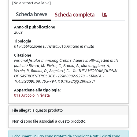
[No abstract available]
Scheda breve
Scheda completa
Anno di pubblicazione
2009
Tipologia
01 Pubblicazione su rivista::01a Articolo in rivista
Citazione
Perianal fistulas mimicking Crohn’s disease in HIV-infected male
patient / Rivera, M., Pietro, C., Pronio, A., Marcheggiano, A.,
Vernia, P., Badiali, D., Angelucci, E.. - In: THE AMERICAN JOURNAL
OF GASTROENTEROLOGY. - ISSN 0002-9270. - STAMPA. -
104:3(2009), pp. 793-794. [10.1038/ajg.2008.98]
Appartiene alla tipologia:
01a Articolo in rivista
File allegati a questo prodotto
Non ci sono file associati a questo prodotto.
I documenti in IRIS sono protetti da copyright e tutti i diritti sono