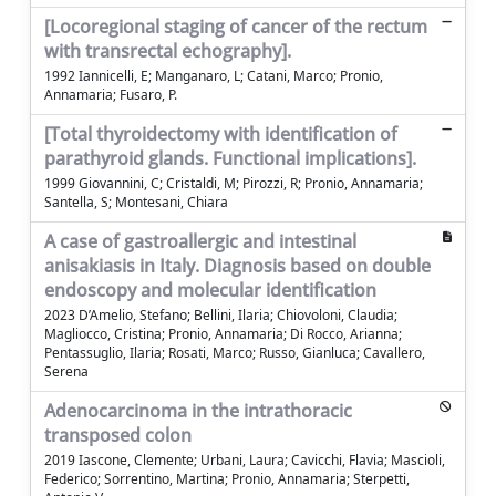
[Locoregional staging of cancer of the rectum
with transrectal echography].
1992 Iannicelli, E; Manganaro, L; Catani, Marco; Pronio,
Annamaria; Fusaro, P.
[Total thyroidectomy with identification of
parathyroid glands. Functional implications].
1999 Giovannini, C; Cristaldi, M; Pirozzi, R; Pronio, Annamaria;
Santella, S; Montesani, Chiara
A case of gastroallergic and intestinal
anisakiasis in Italy. Diagnosis based on double
endoscopy and molecular identification
2023 D’Amelio, Stefano; Bellini, Ilaria; Chiovoloni, Claudia;
Magliocco, Cristina; Pronio, Annamaria; Di Rocco, Arianna;
Pentassuglio, Ilaria; Rosati, Marco; Russo, Gianluca; Cavallero,
Serena
Adenocarcinoma in the intrathoracic
transposed colon
2019 Iascone, Clemente; Urbani, Laura; Cavicchi, Flavia; Mascioli,
Federico; Sorrentino, Martina; Pronio, Annamaria; Sterpetti,