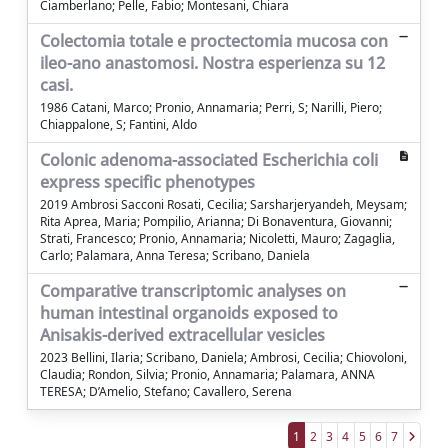
Ciamberlano; Pelle, Fabio; Montesani, Chiara
Colectomia totale e proctectomia mucosa con
ileo-ano anastomosi. Nostra esperienza su 12
casi.
1986 Catani, Marco; Pronio, Annamaria; Perri, S; Narilli, Piero;
Chiappalone, S; Fantini, Aldo
Colonic adenoma-associated Escherichia coli
express specific phenotypes
2019 Ambrosi Sacconi Rosati, Cecilia; Sarsharjeryandeh, Meysam;
Rita Aprea, Maria; Pompilio, Arianna; Di Bonaventura, Giovanni;
Strati, Francesco; Pronio, Annamaria; Nicoletti, Mauro; Zagaglia,
Carlo; Palamara, Anna Teresa; Scribano, Daniela
Comparative transcriptomic analyses on
human intestinal organoids exposed to
Anisakis-derived extracellular vesicles
2023 Bellini, Ilaria; Scribano, Daniela; Ambrosi, Cecilia; Chiovoloni,
Claudia; Rondon, Silvia; Pronio, Annamaria; Palamara, ANNA
TERESA; D’Amelio, Stefano; Cavallero, Serena
1
2
3
4
5
6
7