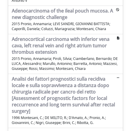
Antonio V
Adenocarcinoma of the ileal pouch mucosa. A
new diagnostic challenge
2015 Pronio, Annamaria; LEVI SANDRI, GIOVANNI BATTISTA;
Caporilli, Daniela; Coluzzi, Mariagrazia; Montesani, Chiara
Adrenocortical carcinoma with inferior vena
cava, left renal vein and right atrium tumor
thrombus extension
2015 Pronio, Annamaria; Piroli, Silvia; Ciamberlano, Bernardo; DE
LUCA, Alessandro; Marullo, Antonino; Barretta, Antonio; Mazzesi,
Giuseppe; Rossi, Massimo; Montesani, Chiara
Analisi dei fattori prognostici sulla recidiva
locale e sulla sopravvivenza a distanza dopo
chirurgia radicale per cancro del retto
[Assessment of prognostic factors for local
reccurrence and long term survival after rectal
surgery]
1996 Montesani, C.; DE MILITO, R.; D'Amato, A.; Pronio, A.;
Giovannini, C.; Nigri, Giuseppe; Brini, C.; Ribotta, G.