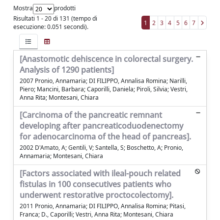
Mostra
prodotti
Risultati 1 - 20 di 131 (tempo di
1
2
3
4
5
6
7
esecuzione: 0.051 secondi).
[Anastomotic dehiscence in colorectal surgery.
Analysis of 1290 patients]
2007 Pronio, Annamaria; DI FILIPPO, Annalisa Romina; Narilli,
Piero; Mancini, Barbara; Caporilli, Daniela; Piroli, Silvia; Vestri,
Anna Rita; Montesani, Chiara
[Carcinoma of the pancreatic remnant
developing after pancreaticoduodenectomy
for adenocarcinoma of the head of pancreas].
2002 D'Amato, A; Gentili, V; Santella, S; Boschetto, A; Pronio,
Annamaria; Montesani, Chiara
[Factors associated with ileal-pouch related
fistulas in 100 consecutives patients who
underwent restorative proctocolectomy].
2011 Pronio, Annamaria; DI FILIPPO, Annalisa Romina; Pitasi,
Franca; D., Caporilli; Vestri, Anna Rita; Montesani, Chiara