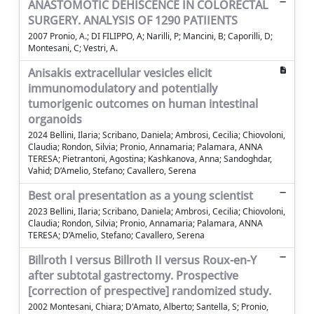
ANASTOMOTIC DEHISCENCE IN COLORECTAL
SURGERY. ANALYSIS OF 1290 PATIIENTS
2007 Pronio, A.; DI FILIPPO, A; Narilli, P; Mancini, B; Caporilli, D;
Montesani, C; Vestri, A.
Anisakis extracellular vesicles elicit
immunomodulatory and potentially
tumorigenic outcomes on human intestinal
organoids
2024 Bellini, Ilaria; Scribano, Daniela; Ambrosi, Cecilia; Chiovoloni,
Claudia; Rondon, Silvia; Pronio, Annamaria; Palamara, ANNA
TERESA; Pietrantoni, Agostina; Kashkanova, Anna; Sandoghdar,
Vahid; D’Amelio, Stefano; Cavallero, Serena
Best oral presentation as a young scientist
2023 Bellini, Ilaria; Scribano, Daniela; Ambrosi, Cecilia; Chiovoloni,
Claudia; Rondon, Silvia; Pronio, Annamaria; Palamara, ANNA
TERESA; D’Amelio, Stefano; Cavallero, Serena
Billroth I versus Billroth II versus Roux-en-Y
after subtotal gastrectomy. Prospective
[correction of prespective] randomized study.
2002 Montesani, Chiara; D'Amato, Alberto; Santella, S; Pronio,