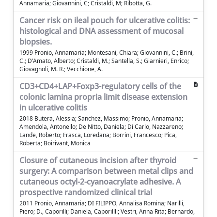
Annamaria; Giovannini, C; Cristaldi, M; Ribotta, G.
Cancer risk on ileal pouch for ulcerative colitis:
histological and DNA assessment of mucosal
biopsies.
1999 Pronio, Annamaria; Montesani, Chiara; Giovannini, C.; Brini,
C.; D'Amato, Alberto; Cristaldi, M.; Santella, S.; Giarnieri, Enrico;
Giovagnoli, M. R.; Vecchione, A.
CD3+CD4+LAP+Foxp3-regulatory cells of the
colonic lamina propria limit disease extension
in ulcerative colitis
2018 Butera, Alessia; Sanchez, Massimo; Pronio, Annamaria;
Amendola, Antonello; De Nitto, Daniela; Di Carlo, Nazzareno;
Lande, Roberto; Frasca, Loredana; Borrini, Francesco; Pica,
Roberta; Boirivant, Monica
Closure of cutaneous incision after thyroid
surgery: A comparison between metal clips and
cutaneous octyl-2-cyanoacrylate adhesive. A
prospective randomized clinical trial
2011 Pronio, Annamaria; DI FILIPPO, Annalisa Romina; Narilli,
Piero; D., Caporilli; Daniela, Caporillli; Vestri, Anna Rita; Bernardo,