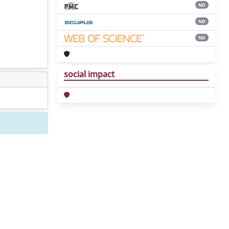
ND
ND
ND
social impact