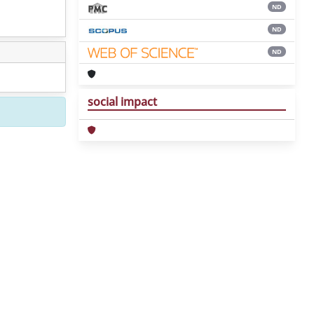
ND
ND
ND
social impact