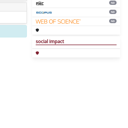
ND
ND
ND
social impact