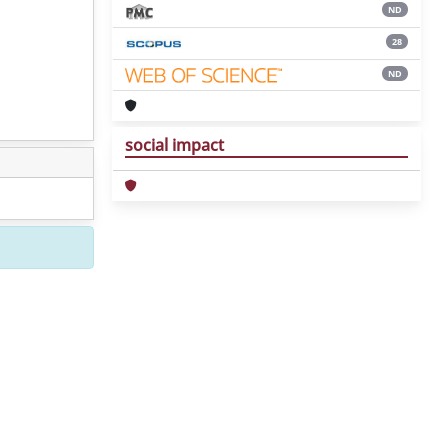
ND
28
ND
social impact