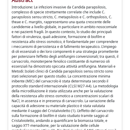
Abstract
Introduzione: Le infezioni invasive da Candida parapsilosis,
complesso di specie strettamente correlate che include C.
parapsilosis sensu stricto, C. metapsilosis e C. orthopsilosis, C.
theae e C. margitis, rappresentano una quota crescente delle
candidemie a livello globale, in particolare in ambito nosocomiale
e nei pazienti fragili. In questo contesto, lo studio dei principali
fattori di virulenza, quali adesione, formazione di biofilm e
resistenza allo stress osmotico, è fondamentale per comprendere
i meccanismi di persistenza e di fallimento terapeutico. L’impiego
di oli essenziali o dei loro componenti è una strategia promettente
per potenziare l’effetto degli antifungini convenzionali; tra questi, il
carvacrolo, monoterpene fenolico costituente di numerosi oli
essenziali ha dimostrato spiccata attività antifungina. Materiali e
Metodi: Isolati clinici di Candida parapsilosis sensu stricto sono
stati selezionati per questo studio. La concentrazione minima
inibente (MIC) del carvacrolo è stata determinata secondo il
protocollo standard internazionale (CLSI M27-A4). La metodologia
della microdiluizione è stata utilizzata anche per la valutazione
della resistenza allo stress osmotico a concentrazioni scalari di
NaCl, in assenza e in presenza di carvacrolo. La variazione della
capacità di adesione su materiale plastico è stata valutata
mediante il saggio del Cristalvioletto (1). L’effetto del carvacrolo
sulla formazione di biofilm è stato studiato tramite saggio al
Cristalvioletto, andando a quantificare la biomassa totale, e
saggio XTT-menadione, per la valutazione delle cellule