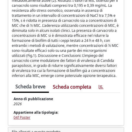
metabolicamente attive (2). Risultati: I valori di MIC ottenuti per il
carvacrolo sono risultati compresi tra 0,195 e 0,39 mg/mL. La
resistenza allo stress osmotico, osservata in assenza di
trattamento in un intervallo di concentrazioni di NaCl tra 7,5% e
15%, s è ridotta in presenza di carvacrolo sia a concentrazioni di
MIC che di ½ MIC. L’aderenza utilizzando concentrazioni di MIC, è
diminuita solo in alcuni isolati clinici. La presenza di carvacrolo a
concentrazioni di MIC si è dimostrata efficace nel ridurre la
formazione di biofilm di tutti i ceppi testati a 24 h e 48 h, con
entrambi i metodi di valutazione, mentre concentrazioni di ½ MIC
sono risultate efficaci solo su una parte dei microrganismi
utilizzati (Fig.1). Discussione e Conclusioni: L’impiego del
carvacrolo come modulatore dei fattori di virulenza di Candida
parapsilosis, in grado di ridurre significativamente diversi fattori
di virulenza tra cui la formazione di biofilm già a concentrazioni
inferiori alla MIC, emerge come potenziale opzione terapeutica.
Scheda breve
Scheda completa
Anno di pubblicazione
2026
Appartiene alla tipologia:
04f Poster
File allegati a questo prodotto