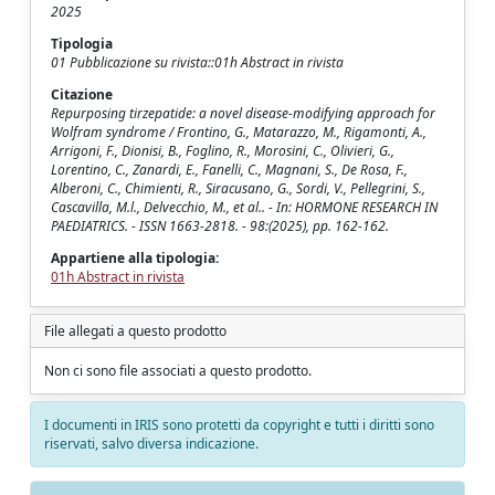
2025
Tipologia
01 Pubblicazione su rivista::01h Abstract in rivista
Citazione
Repurposing tirzepatide: a novel disease-modifying approach for
Wolfram syndrome / Frontino, G., Matarazzo, M., Rigamonti, A.,
Arrigoni, F., Dionisi, B., Foglino, R., Morosini, C., Olivieri, G.,
Lorentino, C., Zanardi, E., Fanelli, C., Magnani, S., De Rosa, F.,
Alberoni, C., Chimienti, R., Siracusano, G., Sordi, V., Pellegrini, S.,
Cascavilla, M.l., Delvecchio, M., et al.. - In: HORMONE RESEARCH IN
PAEDIATRICS. - ISSN 1663-2818. - 98:(2025), pp. 162-162.
Appartiene alla tipologia:
01h Abstract in rivista
File allegati a questo prodotto
Non ci sono file associati a questo prodotto.
I documenti in IRIS sono protetti da copyright e tutti i diritti sono
riservati, salvo diversa indicazione.