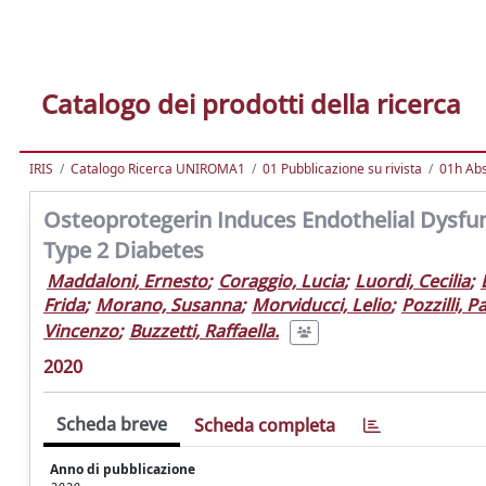
Catalogo dei prodotti della ricerca
IRIS
Catalogo Ricerca UNIROMA1
01 Pubblicazione su rivista
01h Abst
Osteoprotegerin Induces Endothelial Dysfun
Type 2 Diabetes
Maddaloni, Ernesto
;
Coraggio, Lucia
;
Luordi, Cecilia
;
Frida
;
Morano, Susanna
;
Morviducci, Lelio
;
Pozzilli, P
Vincenzo
;
Buzzetti, Raffaella.
2020
Scheda breve
Scheda completa
Anno di pubblicazione