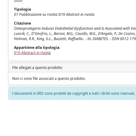
2020
Tipologia
01 Pubblicazione su rivista::01h Abstract in rivista
Citazione
Osteoprotegerin Induces Endothelial Dysfunction and Is Associated with Vasc
Luordi, C., D'Onofrio, L., Baroni, M.G., Cavallo, M.G., D'Angelo, P., De Cosmo, S.,
Holman, R.R., King, G.L., Buzzetti, Raffaella.. - In: DIABETES. - ISSN 0012-179
Appartiene alla tipologia:
01h Abstract in rivista
File allegati a questo prodotto
Non ci sono file associati a questo prodotto.
I documenti in IRIS sono protetti da copyright e tutti i diritti sono riservati