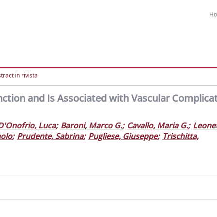
H
ract in rivista
ction and Is Associated with Vascular Complicat
D'Onofrio, Luca
;
Baroni, Marco G.
;
Cavallo, Maria G.
;
Leonet
aolo
;
Prudente, Sabrina
;
Pugliese, Giuseppe
;
Trischitta,