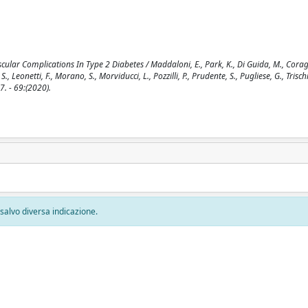
ular Complications In Type 2 Diabetes / Maddaloni, E., Park, K., Di Guida, M., Coragg
 Leonetti, F., Morano, S., Morviducci, L., Pozzilli, P., Prudente, S., Pugliese, G., Trischi
7. - 69:(2020).
, salvo diversa indicazione.