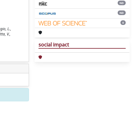
ND
ND
0
io, L.,
tta, V.,
social impact