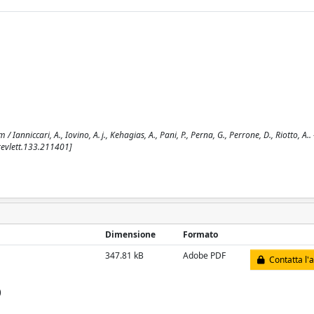
anniccari, A., Iovino, A. j., Kehagias, A., Pani, P., Perna, G., Perrone, D., Riotto, A..
revlett.133.211401]
Dimensione
Formato
347.81 kB
Adobe PDF
Contatta l'
)