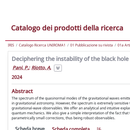
Catalogo dei prodotti della ricerca
IRIS
Catalogo Ricerca UNIROMA1
01 Pubblicazione su rivista
01a Arti
Deciphering the instability of the black h
Pani, P.
;
Riotto, A.
2024
Abstract
The spectrum of the quasinormal modes of the gravitational waves emitte
in gravitational astronomy. However, the spectrum is extremely sensitive t
gravitational-wave observables. We offer an analytical and intuitive expla
quantum mechanics. We also give a simple interpretation of the fact tha
parametrically small corrections, thus being robust observables.
Scheda breve
Scheda completa