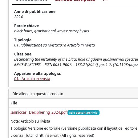
Anno di pubblicazione
2024
Parole chiave
black holes; gravitational waves; astrophysics
Tipologia
01 Pubblicazione su rivista::01a Articolo in rivista
Citazione
Deciphering the instability of the black hole ringdown quasinormal spectrum / I
REVIEW LETTERS. - ISSN 0031-9007. - 133:21(2024), pp. 1-7. [10.1103/phys
Appartiene alla tipologia:
01a Articolo in rivista
File allegati a questo prodotto
File
Ianniccari_Deciphering_2024.pdf
solo gestori archivio
Note: Articolo su rivista
Tipologia: Versione editoriale (versione pubblicata con il layout dell'editore
Licenza: Tutti i diritti riservati (All rights reserved)