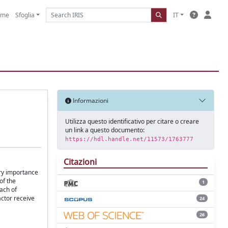
ome
Sfoglia
IT
Informazioni
Utilizza questo identificativo per citare o creare
un link a questo documento:
https://hdl.handle.net/11573/1763777
Citazioni
ary importance
of the
1
oach of
ctor receive
24
26