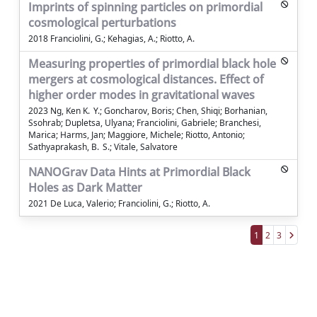
Imprints of spinning particles on primordial
cosmological perturbations
2018 Franciolini, G.; Kehagias, A.; Riotto, A.
Measuring properties of primordial black hole
mergers at cosmological distances. Effect of
higher order modes in gravitational waves
2023 Ng, Ken K. Y.; Goncharov, Boris; Chen, Shiqi; Borhanian,
Ssohrab; Dupletsa, Ulyana; Franciolini, Gabriele; Branchesi,
Marica; Harms, Jan; Maggiore, Michele; Riotto, Antonio;
Sathyaprakash, B. S.; Vitale, Salvatore
NANOGrav Data Hints at Primordial Black
Holes as Dark Matter
2021 De Luca, Valerio; Franciolini, G.; Riotto, A.
1
2
3
Powered by
IRIS
-
about IRIS
-
Utilizzo dei
cookie
Copyright © 2026