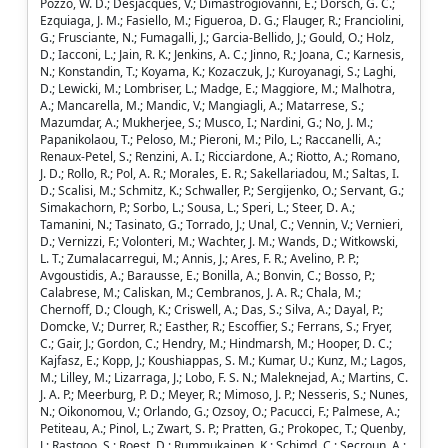
Pozzo, W. D.; Desjacques, V.; Dimastrogiovanni, E.; Dorsch, G. C.;
Ezquiaga, J. M.; Fasiello, M.; Figueroa, D. G.; Flauger, R.; Franciolini,
G.; Frusciante, N.; Fumagalli, J.; Garcia-Bellido, J.; Gould, O.; Holz,
D.; Iacconi, L.; Jain, R. K.; Jenkins, A. C.; Jinno, R.; Joana, C.; Karnesis,
N.; Konstandin, T.; Koyama, K.; Kozaczuk, J.; Kuroyanagi, S.; Laghi,
D.; Lewicki, M.; Lombriser, L.; Madge, E.; Maggiore, M.; Malhotra,
A.; Mancarella, M.; Mandic, V.; Mangiagli, A.; Matarrese, S.;
Mazumdar, A.; Mukherjee, S.; Musco, I.; Nardini, G.; No, J. M.;
Papanikolaou, T.; Peloso, M.; Pieroni, M.; Pilo, L.; Raccanelli, A.;
Renaux-Petel, S.; Renzini, A. I.; Ricciardone, A.; Riotto, A.; Romano,
J. D.; Rollo, R.; Pol, A. R.; Morales, E. R.; Sakellariadou, M.; Saltas, I.
D.; Scalisi, M.; Schmitz, K.; Schwaller, P.; Sergijenko, O.; Servant, G.;
Simakachorn, P.; Sorbo, L.; Sousa, L.; Speri, L.; Steer, D. A.;
Tamanini, N.; Tasinato, G.; Torrado, J.; Unal, C.; Vennin, V.; Vernieri,
D.; Vernizzi, F.; Volonteri, M.; Wachter, J. M.; Wands, D.; Witkowski,
L. T.; Zumalacarregui, M.; Annis, J.; Ares, F. R.; Avelino, P. P.;
Avgoustidis, A.; Barausse, E.; Bonilla, A.; Bonvin, C.; Bosso, P.;
Calabrese, M.; Caliskan, M.; Cembranos, J. A. R.; Chala, M.;
Chernoff, D.; Clough, K.; Criswell, A.; Das, S.; Silva, A.; Dayal, P.;
Domcke, V.; Durrer, R.; Easther, R.; Escoffier, S.; Ferrans, S.; Fryer,
C.; Gair, J.; Gordon, C.; Hendry, M.; Hindmarsh, M.; Hooper, D. C.;
Kajfasz, E.; Kopp, J.; Koushiappas, S. M.; Kumar, U.; Kunz, M.; Lagos,
M.; Lilley, M.; Lizarraga, J.; Lobo, F. S. N.; Maleknejad, A.; Martins, C.
J. A. P.; Meerburg, P. D.; Meyer, R.; Mimoso, J. P.; Nesseris, S.; Nunes,
N.; Oikonomou, V.; Orlando, G.; Ozsoy, O.; Pacucci, F.; Palmese, A.;
Petiteau, A.; Pinol, L.; Zwart, S. P.; Pratten, G.; Prokopec, T.; Quenby,
J.; Rastgoo, S.; Roest, D.; Rummukainen, K.; Schimd, C.; Secroun, A.;