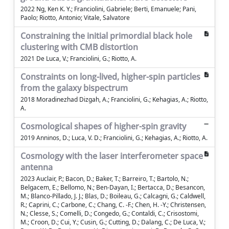
2022 Ng, Ken K. Y.; Franciolini, Gabriele; Berti, Emanuele; Pani,
Paolo; Riotto, Antonio; Vitale, Salvatore
Constraining the initial primordial black hole
clustering with CMB distortion
2021 De Luca, V.; Franciolini, G.; Riotto, A.
Constraints on long-lived, higher-spin particles
from the galaxy bispectrum
2018 Moradinezhad Dizgah, A.; Franciolini, G.; Kehagias, A.; Riotto,
A.
Cosmological shapes of higher-spin gravity
2019 Anninos, D.; Luca, V. D.; Franciolini, G.; Kehagias, A.; Riotto, A.
Cosmology with the laser interferometer space
antenna
2023 Auclair, P.; Bacon, D.; Baker, T.; Barreiro, T.; Bartolo, N.;
Belgacem, E.; Bellomo, N.; Ben-Dayan, I.; Bertacca, D.; Besancon,
M.; Blanco-Pillado, J. J.; Blas, D.; Boileau, G.; Calcagni, G.; Caldwell,
R.; Caprini, C.; Carbone, C.; Chang, C. -F.; Chen, H. -Y.; Christensen,
N.; Clesse, S.; Comelli, D.; Congedo, G.; Contaldi, C.; Crisostomi,
M.; Croon, D.; Cui, Y.; Cusin, G.; Cutting, D.; Dalang, C.; De Luca, V.;