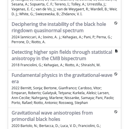
Sesana, A.; Sopuerta, C. F.; Tereno, I.; Tolley, A.; Urrestilla, J.;
Vagenas, E. C.; van de Vis, J.; van de Weygaert, R.; Wardell, B.; Weir,
D. J.; White, G.; Swiezewska, B.; Zhdanov, V. I.
Deciphering the instability of the black hole
ringdown quasinormal spectrum
2024 Ianniccari, A.; Iovino, A. j.; Kehagias, A.; Pani, P.; Perna, G.;
Perrone, D.; Riotto, A.
Detecting higher spin fields through statistical
anisotropy in the CMB bispectrum
2018 Franciolini, G.; Kehagias, A.; Riotto, A.; Shiraishi, M.
Fundamental physics in the gravitational-wave
era
2022 Bernitt, Sonja; Bertone, Gianfranco; Cardoso, Vitor;
Emparan, Roberto; Galatyuk, Tetyana; Kurkela, Aleksi; Larsen,
Ann-Cecilie; Nahrgang, Marlene; Nissanke, Samaya; Pani, Paolo;
Porto, Rafael; Riotto, Antonio; Rosswog, Stephan
Gravitational wave anisotropies from
primordial black holes
2020 Bartolo, N.; Bertacca, D.; Luca, V. D.; Franciolini, G.;