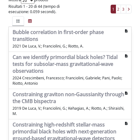
Risultati 1 - 20 di 44 (tempo di
1
2
3
esecuzione: 0.059 secondi).
Bubble correlation in first-order phase
transitions
2021 De Luca, V.; Franciolini, G.; Riotto, A.
Can we identify primordial black holes? Tidal
tests for subsolar-mass gravitational-wave
observations
2024 Crescimbeni, Francesco; Franciolini, Gabriele; Pani, Paolo;
Riotto, Antonio
Constraining graviton non-Gaussianity through
the CMB bispectra
2019 De Luca, V.; Franciolini, G.; Kehagias, A.; Riotto, A.; Shiraishi,
M.
Constraining high-redshift stellar-mass
primordial black holes with next-generation
ground-based gravitational-wave detectors