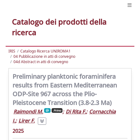
Catalogo dei prodotti della
ricerca
IRIS
Catalogo Ricerca UNIROMA1
04 Pubblicazione in atti di convegno
04d Abstract in atti di convegno
Preliminary planktonic foraminifera
results from Eastern Mediterranean
ODP-Site 967 across the Plio-
Pleistocene Transition (3.8-2.3 Ma)
Raimondi M.
;
Di Rita F.
;
Cornacchia
Primo
I.
;
Lirer F.
2025