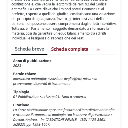
costituzionale, che vaglia la legittimità dell’art. 92 del Codice
antimafia. La Corte rileva che i minori poteri riconosciuti al
prefetto, rispetto a quelli del giudice, costituiscano una violazione
del principio di uguaglianza. Invero, gli interessi vitali della
persona non possono essere compromessi dagli effetti interdittivi.
Tuttavia, è il Parlamento il soggetto demandato a riformare la
materia, così da garantire un equo bilanciamento tra i diritti
individuali e l’esigenza di repressione dei reati.
Scheda breve
Scheda completa
Anno di pubblicazione
2023
Parole chiave
interdittiva antimafia; esclusione degli effetti; misure di
prevenzione; disparità di trattamento
Tipologia
01 Pubblicazione su rivista::01c Nota a sentenza
Citazione
La Corte costituzionale apre una fessura nell'interdittiva antimafia
e riconosce il rapporto di analogia con le misure di prevenzione /
Davola, Andrea. - In: CASSAZIONE PENALE. - ISSN 1125-856X. -
5(2023), pp. 1598-1607.