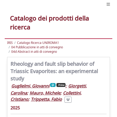
Catalogo dei prodotti della
ricerca
IRIS
Catalogo Ricerca UNIROMA1
04 Pubblicazione in atti di convegno
04d Abstract in atti di convegno
Rheology and fault slip behavior of
Triassic Evaporites: an experimental
study
Guglielmi, Giovanni
;
Giorgetti,
Primo
Carolina
;
Mauro, Michele
;
Collettini,
Cristiano
;
Trippetta, Fabio
2025