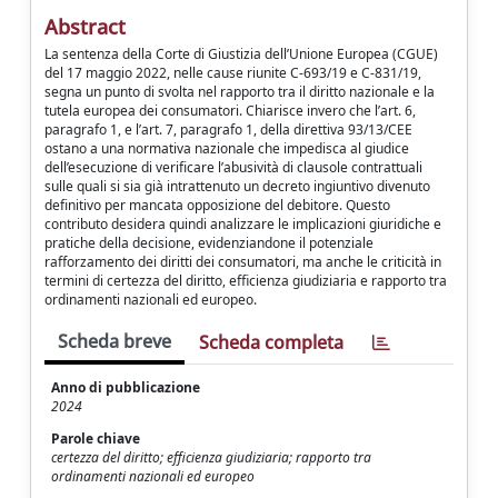
Abstract
La sentenza della Corte di Giustizia dell’Unione Europea (CGUE)
del 17 maggio 2022, nelle cause riunite C-693/19 e C-831/19,
segna un punto di svolta nel rapporto tra il diritto nazionale e la
tutela europea dei consumatori. Chiarisce invero che l’art. 6,
paragrafo 1, e l’art. 7, paragrafo 1, della direttiva 93/13/CEE
ostano a una normativa nazionale che impedisca al giudice
dell’esecuzione di verificare l’abusività di clausole contrattuali
sulle quali si sia già intrattenuto un decreto ingiuntivo divenuto
definitivo per mancata opposizione del debitore. Questo
contributo desidera quindi analizzare le implicazioni giuridiche e
pratiche della decisione, evidenziandone il potenziale
rafforzamento dei diritti dei consumatori, ma anche le criticità in
termini di certezza del diritto, efficienza giudiziaria e rapporto tra
ordinamenti nazionali ed europeo.
Scheda breve
Scheda completa
Anno di pubblicazione
2024
Parole chiave
certezza del diritto; efficienza giudiziaria; rapporto tra
ordinamenti nazionali ed europeo