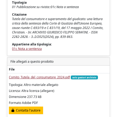
Tipologia
01 Pubblicazione su rivista::01c Nota a sentenza
Citazione
Tutela del consumatore e superamento del giudicato: una lettura
critica della sentenza della Corte di Giustizia dell’Unione Europea,
cause riunite C‑693/19 e C‑831/19, del 17 maggio 2022 / Comito,
Christian. - In: ARCHIVIO GIURIDICO FILIPPO SERAFINI. - ISSN
2282-2828. - 3.:2/2025(2024), pp. 839-863.
Appartiene alla tipologia:
01c Nota a sentenza
File allegati a questo prodotto
File
Comito_Tutela_del_consumatore_2024.pdf
solo gestori archivio
Tipologia: Altro materiale allegato
Licenza: Altra licenza (allegare)
Dimensione 237.73 kB
Formato Adobe PDF
Contatta l'autore