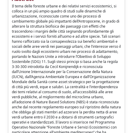
Il tema delle foreste urbane e dei relativi servizi ecosistemici, si
colloca in un più ampio quadro di studi sulle dinamiche di
urbanizzazione, riconosciute come uno dei processi di
cambiamento globale più impattanti dell’Antropocene, in grado di
alterare la struttura biofisica dei paesaggi con effetti che
trascendono i margini delle città segnando profondamente gli
ecosistemi e i servizi forniti all’uomo e ad altre specie. Tali scenari
hanno rafforzato sia la consapevolezza sui benefici ambientali e
sociali delle aree verdi nei paesaggi urbani, che l’interesse verso il
ruolo svolto dagli ecosistemi urbani nei processi di adattamento,
portando le Nazioni Unite a introdurre l’Obiettivo di Sviluppo
Sostenibile (SDG) 11. Sugli stessi principi si basa anche la regola
3-30-300 introdotta da Cecil Konijnendijk e riconosciuta
dall’Unione Internazionale per la Conservazione della Natura
(IUCN), dall’Agenzia Ambientale Europea e dall’Organizzazione
Mondiale della Sanità come asset strategico per la progettazione
di città più verdi, eque e salubri. La centralità e l’interdipendenza
dei temi relativi al consumo di suolo, all’accessibilità alle aree
verdi pubbliche, al migliormento del microclima urbano,
all’adozione di Nature Based Solutions (NBS) è stata riconosciuta
anche dal recente regolamento europeo sul ripristino della natura
che obbliga gli stati membri ad azzerare la perdita netta di aree
verdi urbane entro il 2030 e a dotarsi di strumenti cartografici
operativi e standardizzati. Il lavoro si inserisce nel Programma
Operativo Nazionale “Foreste Urbane e Servizi Ecosistemici con
particolare attenzione all’ambiente mediterraneo” che ha