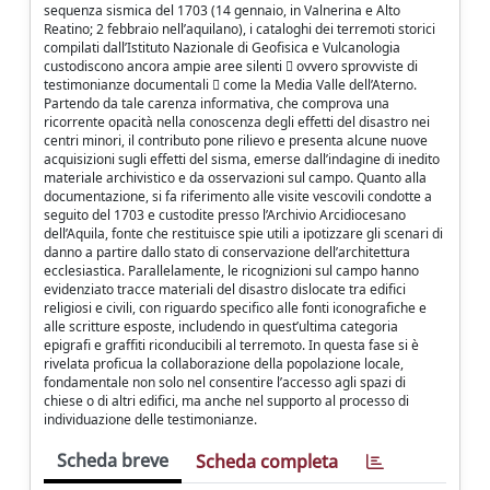
sequenza sismica del 1703 (14 gennaio, in Valnerina e Alto
Reatino; 2 febbraio nell’aquilano), i cataloghi dei terremoti storici
compilati dall’Istituto Nazionale di Geofisica e Vulcanologia
custodiscono ancora ampie aree silenti  ovvero sprovviste di
testimonianze documentali  come la Media Valle dell’Aterno.
Partendo da tale carenza informativa, che comprova una
ricorrente opacità nella conoscenza degli effetti del disastro nei
centri minori, il contributo pone rilievo e presenta alcune nuove
acquisizioni sugli effetti del sisma, emerse dall’indagine di inedito
materiale archivistico e da osservazioni sul campo. Quanto alla
documentazione, si fa riferimento alle visite vescovili condotte a
seguito del 1703 e custodite presso l’Archivio Arcidiocesano
dell’Aquila, fonte che restituisce spie utili a ipotizzare gli scenari di
danno a partire dallo stato di conservazione dell’architettura
ecclesiastica. Parallelamente, le ricognizioni sul campo hanno
evidenziato tracce materiali del disastro dislocate tra edifici
religiosi e civili, con riguardo specifico alle fonti iconografiche e
alle scritture esposte, includendo in quest’ultima categoria
epigrafi e graffiti riconducibili al terremoto. In questa fase si è
rivelata proficua la collaborazione della popolazione locale,
fondamentale non solo nel consentire l’accesso agli spazi di
chiese o di altri edifici, ma anche nel supporto al processo di
individuazione delle testimonianze.
Scheda breve
Scheda completa