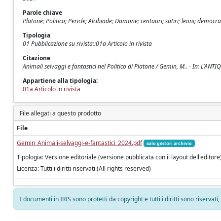
Parole chiave
Platone; Politico; Pericle; Alcibiade; Damone; centauri; satiri; leoni; democra
Tipologia
01 Pubblicazione su rivista::01a Articolo in rivista
Citazione
Animali selvaggi e fantastici nel Politico di Platone / Gemin, M.. - In: L'A
Appartiene alla tipologia:
01a Articolo in rivista
File allegati a questo prodotto
File
Gemin_Animali-selvaggi-e-fantastici_2024.pdf
solo gestori archivio
Tipologia: Versione editoriale (versione pubblicata con il layout dell'editore
Licenza: Tutti i diritti riservati (All rights reserved)
I documenti in IRIS sono protetti da copyright e tutti i diritti sono riservati