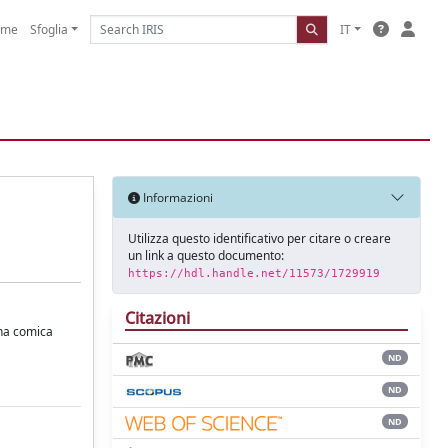
ome
Sfoglia
IT
Informazioni
Utilizza questo identificativo per citare o creare
un link a questo documento:
https://hdl.handle.net/11573/1729919
Citazioni
ena comica
ND
ND
ND