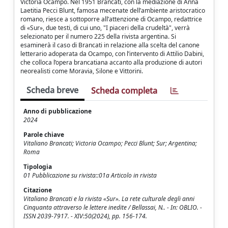
Victoria Ocampo. Nel 1951 Brancati, con la mediazione di Anna
Laetitia Pecci Blunt, famosa mecenate dell’ambiente aristocratico
romano, riesce a sottoporre all’attenzione di Ocampo, redattrice
di «Sur», due testi, di cui uno, "I piaceri della crudeltà", verrà
selezionato per il numero 225 della rivista argentina. Si
esaminerà il caso di Brancati in relazione alla scelta del canone
letterario adoperata da Ocampo, con l’intervento di Attilio Dabini,
che colloca l’opera brancatiana accanto alla produzione di autori
neorealisti come Moravia, Silone e Vittorini.
Scheda breve
Scheda completa
Anno di pubblicazione
2024
Parole chiave
Vitaliano Brancati; Victoria Ocampo; Pecci Blunt; Sur; Argentina;
Roma
Tipologia
01 Pubblicazione su rivista::01a Articolo in rivista
Citazione
Vitaliano Brancati e la rivista «Sur». La rete culturale degli anni
Cinquanta attraverso le lettere inedite / Bellassai, N.. - In: OBLIO. -
ISSN 2039-7917. - XIV:50(2024), pp. 156-174.