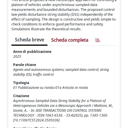
platoon of vehicles under asynchronous sampled-data
measurements and bounded disturbances. The proposed control
law yields disturbance string stability (DSS) independently of the
effect of sampling. The design is constructive and yields simple-to-
check conditions to enforce good performance and safety.
Simulations illustrate the theoretical results.
Scheda breve
Scheda completa
Anno di pubblicazione
2025
Parole chiave
Agents and autonomous systems; sampled data control; string
stability (SS); traffic control
Tipologia
01 Pubblicazione su rivista::01a Articolo in rivista
Citazione
Asynchronous Sampled-Data String Stability for a Platoon of
Heterogeneous Vehicles via a Mesoscopic Approach / Mattioni, M.,
Iovine, A.. - In: IEEE TRANSACTIONS ON CONTROL SYSTEMS
TECHNOLOGY. - ISSN 1063-6536. - 33:4(2025), pp. 1345-1360.
[10.1109/TCST.2024.3505036]