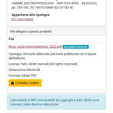
CARDIAC ELECTROPHYSIOLOGY. - ISSN 1572-8595. - 64:3(2022),
pp. 759-760. [10.1007/s10840-022-01162-8]
Appartiene alla tipologia:
01i Case report
File allegati a questo prodotto
File
Rossi_Local-inhomogeneous_2022.pdf
solo gestori archivio
Tipologia: Versione editoriale (versione pubblicata con il layout
dell'editore)
Licenza: Tutti i diritti riservati (All rights reserved)
Dimensione 649.84 kB
Formato Adobe PDF
Contatta l'autore
I documenti in IRIS sono protetti da copyright e tutti i diritti sono
riservati, salvo diversa indicazione.