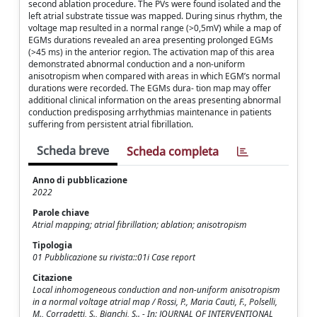
second ablation procedure. The PVs were found isolated and the
left atrial substrate tissue was mapped. During sinus rhythm, the
voltage map resulted in a normal range (>0,5mV) while a map of
EGMs durations revealed an area presenting prolonged EGMs
(>45 ms) in the anterior region. The activation map of this area
demonstrated abnormal conduction and a non-uniform
anisotropism when compared with areas in which EGM’s normal
durations were recorded. The EGMs dura- tion map may offer
additional clinical information on the areas presenting abnormal
conduction predisposing arrhythmias maintenance in patients
suffering from persistent atrial fibrillation.
Scheda breve
Scheda completa
Anno di pubblicazione
2022
Parole chiave
Atrial mapping; atrial fibrillation; ablation; anisotropism
Tipologia
01 Pubblicazione su rivista::01i Case report
Citazione
Local inhomogeneous conduction and non‐uniform anisotropism
in a normal voltage atrial map / Rossi, P., Maria Cauti, F., Polselli,
M., Corradetti, S., Bianchi, S.. - In: JOURNAL OF INTERVENTIONAL