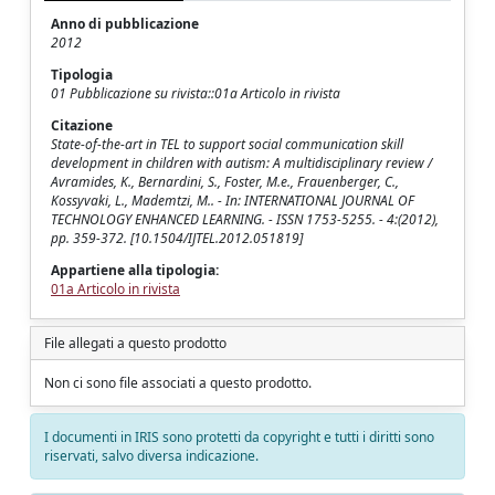
Anno di pubblicazione
2012
Tipologia
01 Pubblicazione su rivista::01a Articolo in rivista
Citazione
State-of-the-art in TEL to support social communication skill
development in children with autism: A multidisciplinary review /
Avramides, K., Bernardini, S., Foster, M.e., Frauenberger, C.,
Kossyvaki, L., Mademtzi, M.. - In: INTERNATIONAL JOURNAL OF
TECHNOLOGY ENHANCED LEARNING. - ISSN 1753-5255. - 4:(2012),
pp. 359-372. [10.1504/IJTEL.2012.051819]
Appartiene alla tipologia:
01a Articolo in rivista
File allegati a questo prodotto
Non ci sono file associati a questo prodotto.
I documenti in IRIS sono protetti da copyright e tutti i diritti sono
riservati, salvo diversa indicazione.