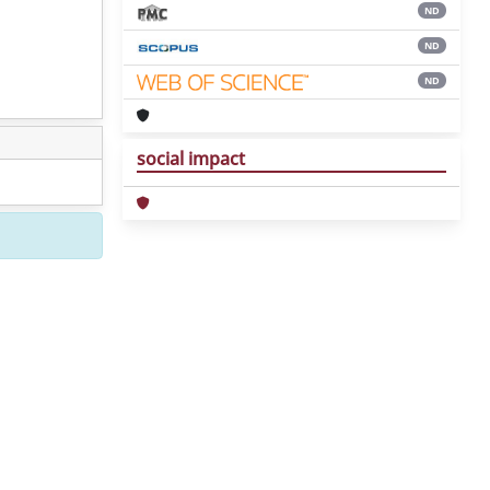
ND
ND
ND
social impact