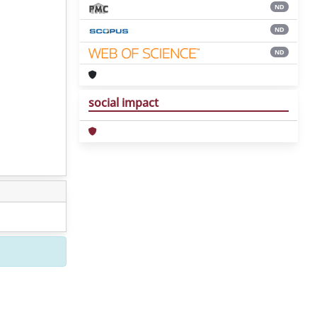
ND
ND
ND
social impact