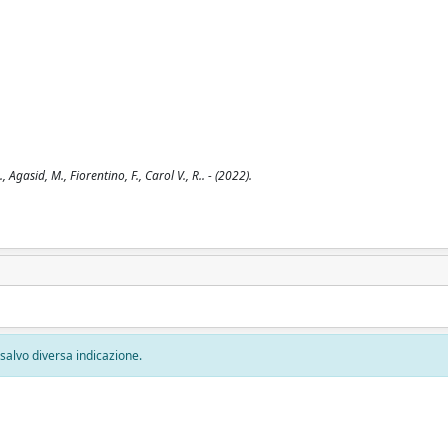
gasid, M., Fiorentino, F., Carol V., R.. - (2022).
, salvo diversa indicazione.