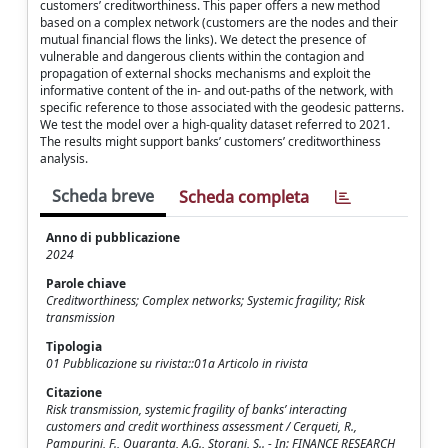
customers’ creditworthiness. This paper offers a new method
based on a complex network (customers are the nodes and their
mutual financial flows the links). We detect the presence of
vulnerable and dangerous clients within the contagion and
propagation of external shocks mechanisms and exploit the
informative content of the in- and out-paths of the network, with
specific reference to those associated with the geodesic patterns.
We test the model over a high-quality dataset referred to 2021.
The results might support banks’ customers’ creditworthiness
analysis.
Scheda breve
Scheda completa
Anno di pubblicazione
2024
Parole chiave
Creditworthiness; Complex networks; Systemic fragility; Risk
transmission
Tipologia
01 Pubblicazione su rivista::01a Articolo in rivista
Citazione
Risk transmission, systemic fragility of banks’ interacting
customers and credit worthiness assessment / Cerqueti, R.,
Pampurini, F., Quaranta, A.G., Storani, S.. - In: FINANCE RESEARCH