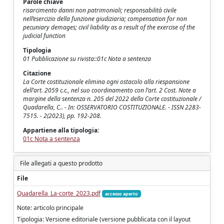
Parole chiave
risarcimento danni non patrimoniali; responsabilità civile
nell’esercizio della funzione giudiziaria; compensation for non
pecuniary demages; civil liability as a result of the exercise of the
judicial function
Tipologia
01 Pubblicazione su rivista::01c Nota a sentenza
Citazione
La Corte costituzionale elimina ogni ostacolo alla riespansione
dell’art. 2059 c.c., nel suo coordinamento con l’art. 2 Cost. Note a
margine della sentenza n. 205 del 2022 della Corte costituzionale /
Quadarella, C.. - In: OSSERVATORIO COSTITUZIONALE. - ISSN 2283-
7515. - 2(2023), pp. 192-208.
Appartiene alla tipologia:
01c Nota a sentenza
File allegati a questo prodotto
File
Quadarella_La-corte_2023.pdf
accesso aperto
Note: articolo principale
Tipologia: Versione editoriale (versione pubblicata con il layout