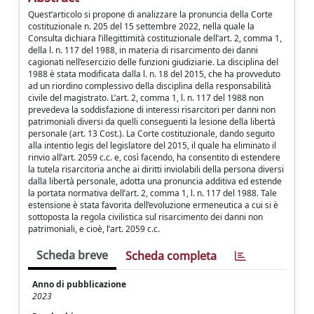
Quest’articolo si propone di analizzare la pronuncia della Corte
costituzionale n. 205 del 15 settembre 2022, nella quale la
Consulta dichiara l’illegittimità costituzionale dell’art. 2, comma 1,
della l. n. 117 del 1988, in materia di risarcimento dei danni
cagionati nell’esercizio delle funzioni giudiziarie. La disciplina del
1988 è stata modificata dalla l. n. 18 del 2015, che ha provveduto
ad un riordino complessivo della disciplina della responsabilità
civile del magistrato. L’art. 2, comma 1, l. n. 117 del 1988 non
prevedeva la soddisfazione di interessi risarcitori per danni non
patrimoniali diversi da quelli conseguenti la lesione della libertà
personale (art. 13 Cost.). La Corte costituzionale, dando seguito
alla intentio legis del legislatore del 2015, il quale ha eliminato il
rinvio all’art. 2059 c.c. e, così facendo, ha consentito di estendere
la tutela risarcitoria anche ai diritti inviolabili della persona diversi
dalla libertà personale, adotta una pronuncia additiva ed estende
la portata normativa dell’art. 2, comma 1, l. n. 117 del 1988. Tale
estensione è stata favorita dell’evoluzione ermeneutica a cui si è
sottoposta la regola civilistica sul risarcimento dei danni non
patrimoniali, e cioè, l’art. 2059 c.c.
Scheda breve
Scheda completa
Anno di pubblicazione
2023