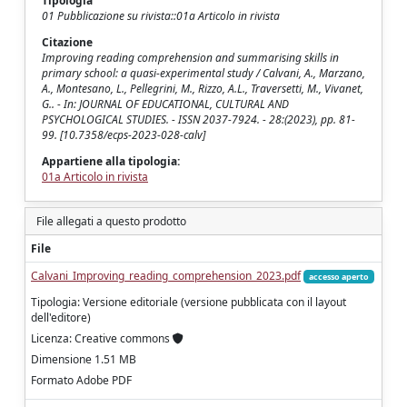
Tipologia
01 Pubblicazione su rivista::01a Articolo in rivista
Citazione
Improving reading comprehension and summarising skills in
primary school: a quasi-experimental study / Calvani, A., Marzano,
A., Montesano, L., Pellegrini, M., Rizzo, A.L., Traversetti, M., Vivanet,
G.. - In: JOURNAL OF EDUCATIONAL, CULTURAL AND
PSYCHOLOGICAL STUDIES. - ISSN 2037-7924. - 28:(2023), pp. 81-
99. [10.7358/ecps-2023-028-calv]
Appartiene alla tipologia:
01a Articolo in rivista
File allegati a questo prodotto
File
Calvani_Improving_reading_comprehension_2023.pdf
accesso aperto
Tipologia: Versione editoriale (versione pubblicata con il layout
dell'editore)
Licenza: Creative commons
Dimensione 1.51 MB
Formato Adobe PDF