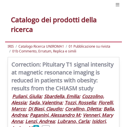
Catalogo dei prodotti della
ricerca
IRIS
Catalogo Ricerca UNIROMA1
01 Pubblicazione su rivista
01b Commento, Erratum, Replica e simili
Correction: Pituitary T1 signal intensity
at magnetic resonance imaging is
reduced in patients with obesity:
results from the CHIASM study
Puliani, Giulia
;
Sbardella, Emilia
;
Cozzolino,
Alessia
;
Sada, Valentina
;
Tozzi, Rossella
;
Fiorelli,
Marco
;
Di Biasi, Claudio
;
Corallino, Diletta
;
Balla,
Andrea
;
Paganini, Alessandro M
;
Venneri, Mary
Anna
;
Lenzi, Andrea
;
Lubrano, Carla
;
Isidori,