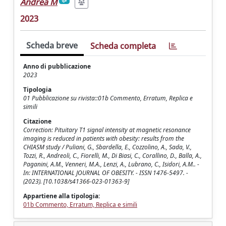
Andrea M
2023
Scheda breve
Scheda completa
Anno di pubblicazione
2023
Tipologia
01 Pubblicazione su rivista::01b Commento, Erratum, Replica e
simili
Citazione
Correction: Pituitary T1 signal intensity at magnetic resonance
imaging is reduced in patients with obesity: results from the
CHIASM study / Puliani, G., Sbardella, E., Cozzolino, A., Sada, V.,
Tozzi, R., Andreoli, C., Fiorelli, M., Di Biasi, C., Corallino, D., Balla, A.,
Paganini, A.M., Venneri, M.A., Lenzi, A., Lubrano, C., Isidori, A.M.. -
In: INTERNATIONAL JOURNAL OF OBESITY. - ISSN 1476-5497. -
(2023). [10.1038/s41366-023-01363-9]
Appartiene alla tipologia:
01b Commento, Erratum, Replica e simili