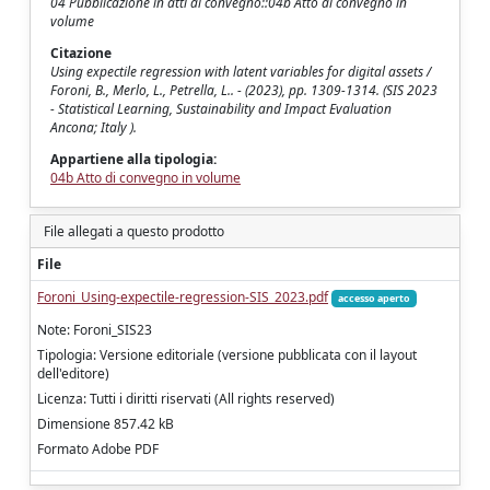
04 Pubblicazione in atti di convegno::04b Atto di convegno in
volume
Citazione
Using expectile regression with latent variables for digital assets /
Foroni, B., Merlo, L., Petrella, L.. - (2023), pp. 1309-1314. (SIS 2023
- Statistical Learning, Sustainability and Impact Evaluation
Ancona; Italy ).
Appartiene alla tipologia:
04b Atto di convegno in volume
File allegati a questo prodotto
File
Foroni_Using-expectile-regression-SIS_2023.pdf
accesso aperto
Note: Foroni_SIS23
Tipologia: Versione editoriale (versione pubblicata con il layout
dell'editore)
Licenza: Tutti i diritti riservati (All rights reserved)
Dimensione 857.42 kB
Formato Adobe PDF