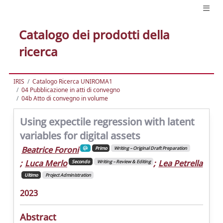
Catalogo dei prodotti della
ricerca
IRIS
Catalogo Ricerca UNIROMA1
04 Pubblicazione in atti di convegno
04b Atto di convegno in volume
Using expectile regression with latent
variables for digital assets
Beatrice Foroni
Primo
Writing – Original Draft Preparation
;
Luca Merlo
;
Lea Petrella
Secondo
Writing – Review & Editing
Ultimo
Project Administration
2023
Abstract