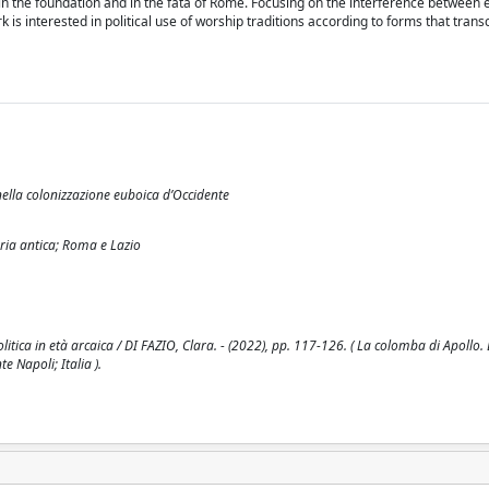
, in the foundation and in the fata of Rome. Focusing on the interference between 
ork is interested in political use of worship traditions according to forms that tra
nella colonizzazione euboica d’Occidente
toria antica; Roma e Lazio
olitica in età arcaica / DI FAZIO, Clara. - (2022), pp. 117-126. ( La colomba di Apollo
e Napoli; Italia ).