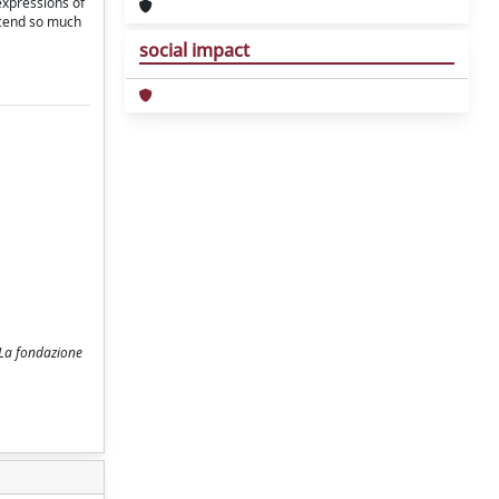
expressions of
nscend so much
social impact
. La fondazione