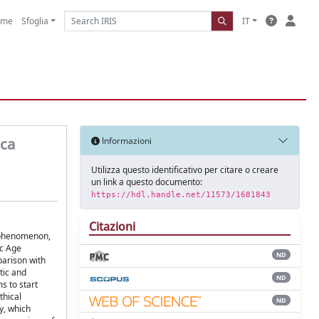
ome
Sfoglia
IT
ica
Informazioni
Utilizza questo identificativo per citare o creare
un link a questo documento:
https://hdl.handle.net/11573/1681843
Citazioni
x phenomenon,
ic Age
ND
parison with
tic and
ND
s to start
thical
ND
y, which