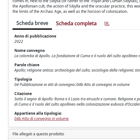
comes in, next to the Sibylla (or rather to the Trojan and Cuman Sibyllas)
the Apollonian cult, the action of Sibylla and the oracular practice, this w
the limits of the Archaic Age, as well as the horizon of colonization.
Scheda breve
Scheda completa
Anno di pubblicazione
2022
Nome convegno
La colomba di Apollo. La fondazione di Cuma e il ruolo del culto apollineo 
Parole chiave
Apollo; religione antica; archeologia del culto; sociologia della religione; s
Tipologia
04 Pubblicazione in atti di convegno::04b Atto di convegno in volume
Citazione
Sotto il segno di Apollo: Roma e il Lazio tra etruschi e cumani. Religione e p
di Cuma e il ruolo del culto apollineo nella colonizzazione euboica d’Occident
Appartiene alla tipologia:
04b Atto di convegno in volume
File allegati a questo prodotto