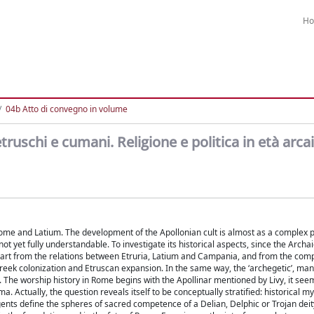
H
04b Atto di convegno in volume
etruschi e cumani. Religione e politica in età arca
n Rome and Latium. The development of the Apollonian cult is almost as a comple
not yet fully understandable. To investigate its historical aspects, since the Archa
l to start from the relations between Etruria, Latium and Campania, and from the com
eek colonization and Etruscan expansion. In the same way, the ‘archegetic’, man
The worship history in Rome begins with the Apollinar mentioned by Livy, it seem
. Actually, the question reveals itself to be conceptually stratified: historical my
 agents define the spheres of sacred competence of a Delian, Delphic or Trojan deit