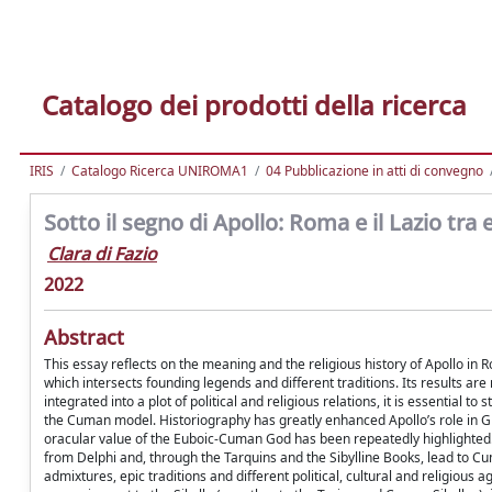
Catalogo dei prodotti della ricerca
IRIS
Catalogo Ricerca UNIROMA1
04 Pubblicazione in atti di convegno
Sotto il segno di Apollo: Roma e il Lazio tra 
Clara di Fazio
2022
Abstract
This essay reflects on the meaning and the religious history of Apollo i
which intersects founding legends and different traditions. Its results are 
integrated into a plot of political and religious relations, it is essentia
the Cuman model. Historiography has greatly enhanced Apollo’s role in Gr
oracular value of the Euboic-Cuman God has been repeatedly highlighted. 
from Delphi and, through the Tarquins and the Sibylline Books, lead to Cuma
admixtures, epic traditions and different political, cultural and religious