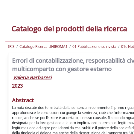
Catalogo dei prodotti della ricerca
IRIS
Catalogo Ricerca UNIROMA1
01 Pubblicazione su rivista
01c Not
Errori di contabilizzazione, responsabilità ci
multicomparto con gestore esterno
Valeria Barbaresi
2023
Abstract
La nota discute due temi tratti dalla sentenza in commento. Il primo rigua
approfondisce le conclusioni cui giunge la sentenza, cioè che l’informazio
recide, anche se poi l’errore è accertato, il nesso causale. Il secondo rigua
designata per la loro gestione e le loro implicazioni in termini di legittim
legittimazione ad agire per i danni da essi subiti e il potere della societ
della tipologia di delega ma anche della ricostruzione del rapporto tra SI