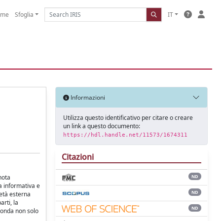
ome
Sfoglia
IT
Informazioni
Utilizza questo identificativo per citare o creare
un link a questo documento:
https://hdl.handle.net/11573/1674311
Citazioni
nota
ND
a informativa e
ND
ietà esterna
rti, la
ND
econda non solo