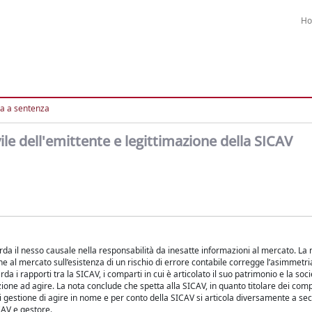
H
a a sentenza
vile dell'emittente e legittimazione della SICAV
rda il nesso causale nella responsabilità da inesatte informazioni al mercato. La 
ne al mercato sull’esistenza di un rischio di errore contabile corregge l’asimmetri
rda i rapporti tra la SICAV, i comparti in cui è articolato il suo patrimonio e la soc
azione ad agire. La nota conclude che spetta alla SICAV, in quanto titolare dei compa
à di gestione di agire in nome e per conto della SICAV si articola diversamente a s
CAV e gestore.