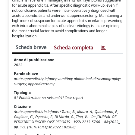
clinicians face when managing infants with symptoms suggestive
for acute appendicitis. After specific diagnostic work-up, even if
not conclusive, patients were intra- operatively diagnosed with
acute appendicitis and underwent appendicectomy. Maintaining a
high index of suspicion for acute appendicitis in infants presenting
with intra-abdominal sepsis of unclear etiology is, in our opinion,
the most crucial factor to avoid complications and longer
hospitalization.
Scheda breve
Scheda completa
Anno di pubblicazione
2022
Parole chiave
acute appendicitis; infants; vomiting; abdominal ultrasonography;
surgery; appendicectomy
Tipologia
01 Pubblicazione su rivista::01i Case report
Citazione
Acute appendicitis in infants / Turco, R., Mauro, A., Quitadamo, P.,
Gaglione, G., Esposito, F., Di Nardo, G., Tipo, V.. - In: JOURNAL OF
PEDIATRIC SURGERY CASE REPORTS. - ISSN 2213-5766. - 88:(2022),
pp. 1-5. [10.1016/j.epsc.2022.102508]