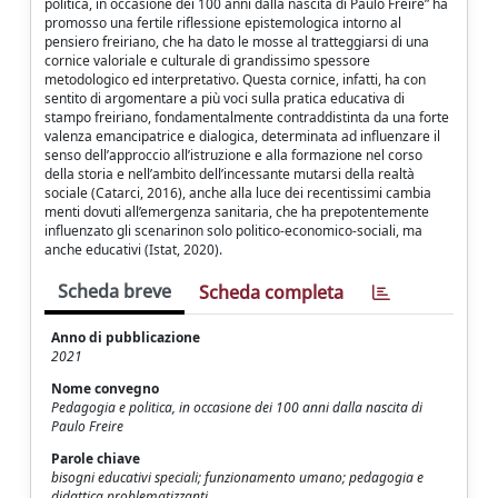
politica, in occasione dei 100 anni dalla nascita di Paulo Freire” ha
promosso una fertile riflessione epistemologica intorno al
pensiero freiriano, che ha dato le mosse al tratteggiarsi di una
cornice valoriale e culturale di grandissimo spessore
metodologico ed interpretativo. Questa cornice, infatti, ha con
sentito di argomentare a più voci sulla pratica educativa di
stampo freiriano, fondamentalmente contraddistinta da una forte
valenza emancipatrice e dialogica, determinata ad influenzare il
senso dell’approccio all’istruzione e alla formazione nel corso
della storia e nell’ambito dell’incessante mutarsi della realtà
sociale (Catarci, 2016), anche alla luce dei recentissimi cambia
menti dovuti all’emergenza sanitaria, che ha prepotentemente
influenzato gli scenarinon solo politico-economico-sociali, ma
anche educativi (Istat, 2020).
Scheda breve
Scheda completa
Anno di pubblicazione
2021
Nome convegno
Pedagogia e politica, in occasione dei 100 anni dalla nascita di
Paulo Freire
Parole chiave
bisogni educativi speciali; funzionamento umano; pedagogia e
didattica problematizzanti