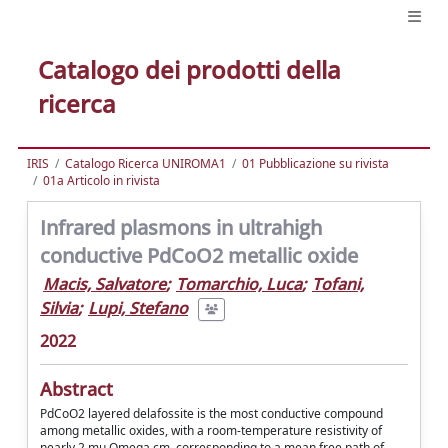
Catalogo dei prodotti della
ricerca
IRIS
Catalogo Ricerca UNIROMA1
01 Pubblicazione su rivista
01a Articolo in rivista
Infrared plasmons in ultrahigh
conductive PdCoO2 metallic oxide
Macis, Salvatore
;
Tomarchio, Luca
;
Tofani,
Silvia
;
Lupi, Stefano
2022
Abstract
PdCoO2 layered delafossite is the most conductive compound
among metallic oxides, with a room-temperature resistivity of
nearly 2 mu Omega cm, corresponding to a mean free path of