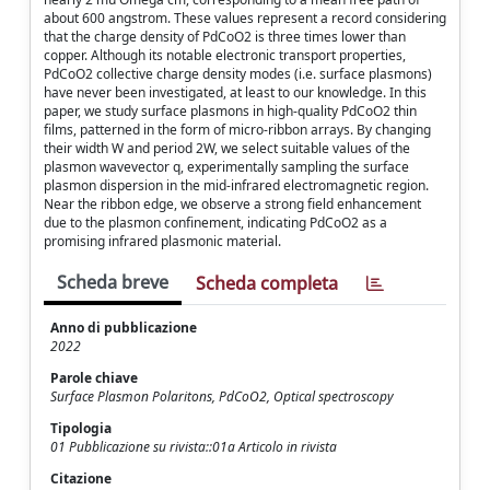
about 600 angstrom. These values represent a record considering
that the charge density of PdCoO2 is three times lower than
copper. Although its notable electronic transport properties,
PdCoO2 collective charge density modes (i.e. surface plasmons)
have never been investigated, at least to our knowledge. In this
paper, we study surface plasmons in high-quality PdCoO2 thin
films, patterned in the form of micro-ribbon arrays. By changing
their width W and period 2W, we select suitable values of the
plasmon wavevector q, experimentally sampling the surface
plasmon dispersion in the mid-infrared electromagnetic region.
Near the ribbon edge, we observe a strong field enhancement
due to the plasmon confinement, indicating PdCoO2 as a
promising infrared plasmonic material.
Scheda breve
Scheda completa
Anno di pubblicazione
2022
Parole chiave
Surface Plasmon Polaritons, PdCoO2, Optical spectroscopy
Tipologia
01 Pubblicazione su rivista::01a Articolo in rivista
Citazione