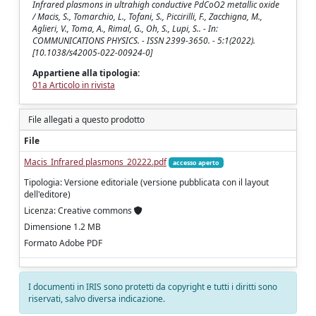
Infrared plasmons in ultrahigh conductive PdCoO2 metallic oxide
/ Macis, S., Tomarchio, L., Tofani, S., Piccirilli, F., Zacchigna, M.,
Aglieri, V., Toma, A., Rimal, G., Oh, S., Lupi, S.. - In:
COMMUNICATIONS PHYSICS. - ISSN 2399-3650. - 5:1(2022).
[10.1038/s42005-022-00924-0]
Appartiene alla tipologia:
01a Articolo in rivista
File allegati a questo prodotto
File
Macis_Infrared plasmons_20222.pdf
accesso aperto
Tipologia: Versione editoriale (versione pubblicata con il layout
dell'editore)
Licenza: Creative commons
Dimensione 1.2 MB
Formato Adobe PDF
I documenti in IRIS sono protetti da copyright e tutti i diritti sono
riservati, salvo diversa indicazione.